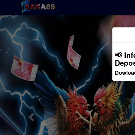
Previous
📢 Inf
Depos
Dowloa