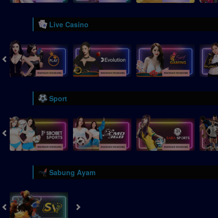
Live Casino
Sport
Sabung Ayam