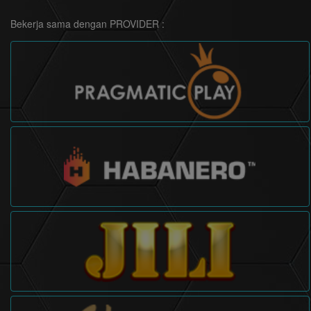
Bekerja sama dengan PROVIDER :