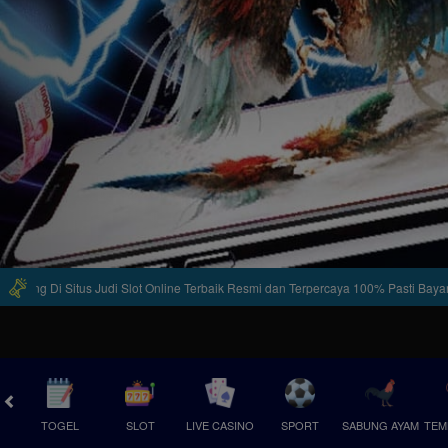
 Situs Judi Slot Online Terbaik Resmi dan Terpercaya 100% Pasti Bayar
Selam
TOGEL
SLOT
LIVE CASINO
SPORT
SABUNG AYAM
TEM