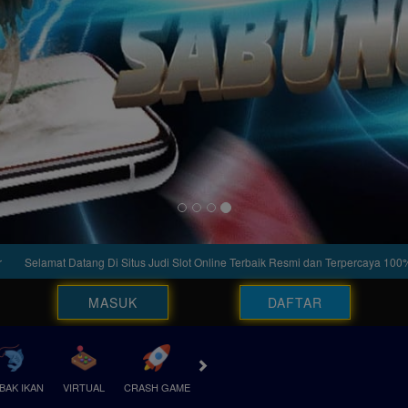
at Datang Di Situs Judi Slot Online Terbaik Resmi dan Terpercaya 100% Pasti Bay
MASUK
DAFTAR
BAK IKAN
VIRTUAL
CRASH GAME