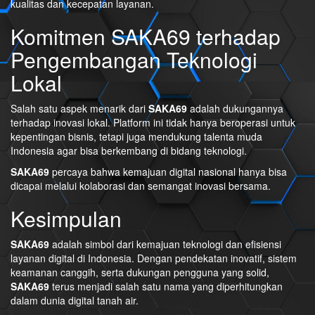
kualitas dan kecepatan layanan.
Komitmen SAKA69 terhadap
Pengembangan Teknologi
Lokal
Salah satu aspek menarik dari
SAKA69
adalah dukungannya
terhadap inovasi lokal. Platform ini tidak hanya beroperasi untuk
kepentingan bisnis, tetapi juga mendukung talenta muda
Indonesia agar bisa berkembang di bidang teknologi.
SAKA69
percaya bahwa kemajuan digital nasional hanya bisa
dicapai melalui kolaborasi dan semangat inovasi bersama.
Kesimpulan
SAKA69
adalah simbol dari kemajuan teknologi dan efisiensi
layanan digital di Indonesia. Dengan pendekatan inovatif, sistem
keamanan canggih, serta dukungan pengguna yang solid,
SAKA69
terus menjadi salah satu nama yang diperhitungkan
dalam dunia digital tanah air.