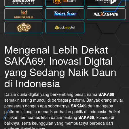
Mengenal Lebih Dekat
SAKA69: Inovasi Digital
yang Sedang Naik Daun
di Indonesia
Dalam dunia digital yang berkembang pesat, nama
SAKA69
semakin sering muncul di berbagai platform. Banyak orang mulai
penasaran dengan apa sebenarnya
SAKA69
dan mengapa
platform ini begitu menarik perhatian publik di Indonesia. Artikel
ini akan membahas lebih dalam tentang
SAKA69
, konsep di
baliknya, serta keunggulan yang membuatnya berbeda dari
platform digital lainnya.