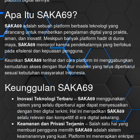
Apa Itu SAKA69?
SAKA69
adalah sebuah platform berbasis teknologi yang
dirancang untuk memberikan pengalaman digital yang praktis,
aman, dan inovatif. Meskipun banyak platform hadir di dunia
maya,
SAKA69
menonjol karena pendekatannya yang berfokus
pada efisiensi dan kepuasan pengguna.
Keunikan
SAKA69
terlihat dari cara platform ini menggabungkan
kemudahan akses dengan fitur-fitur modern yang terus diperbarui
sesuai kebutuhan masyarakat Indonesia.
Keunggulan SAKA69
Inovasi Teknologi Terbaru
–
SAKA69
menggunakan
sistem yang selalu diperbarui agar dapat menyesuaikan
dengan tren digital terkini. Hal ini menjadikan
SAKA69
selalu relevan dan kompetitif di era digital sekarang.
Keamanan dan Privasi Terjamin
– Salah satu hal yang
membuat pengguna memilih
SAKA69
adalah sistem
keamanannya yang kuat. Platform ini menerapkan enkripsi